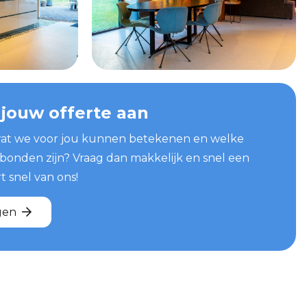
 jouw offerte aan
at we voor jou kunnen betekenen en welke
bonden zijn? Vraag dan makkelijk en snel een
t snel van ons!
gen