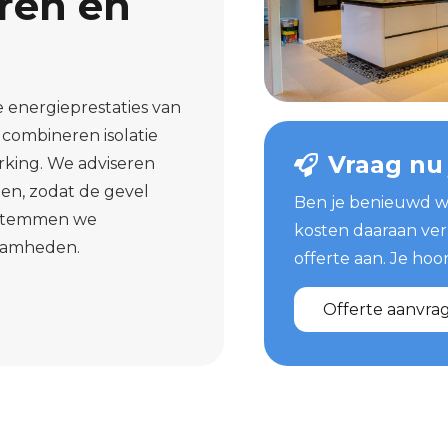
ren en
e energieprestaties van
j combineren isolatie
Vraag nu
rking. We adviseren
den, zodat de gevel
Ben je benieuwd w
ng stemmen we
kosten daaraan ver
zaamheden.
offerte aan. Je hoor
Offerte aanvra