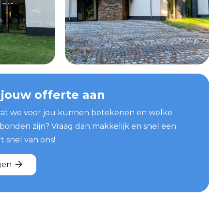
 jouw offerte aan
at we voor jou kunnen betekenen en welke
bonden zijn? Vraag dan makkelijk en snel een
t snel van ons!
gen