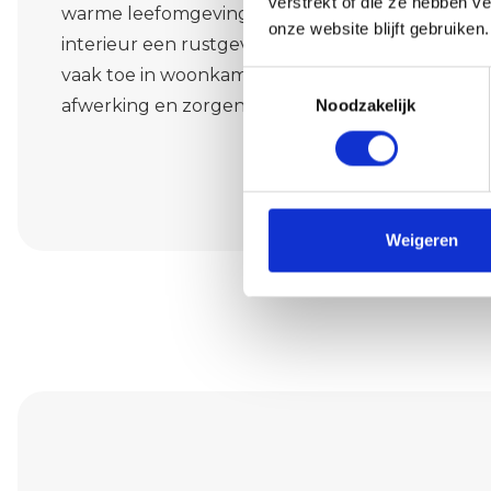
verstrekt of die ze hebben v
warme leefomgeving. Het reguleert vocht, dempt
onze website blijft gebruiken.
interieur een rustgevende uitstraling. In Sterks
vaak toe in woonkamers en slaapkamers. We adv
Toestemmingsselectie
afwerking en zorgen voor een precieze en schon
Noodzakelijk
Weigeren