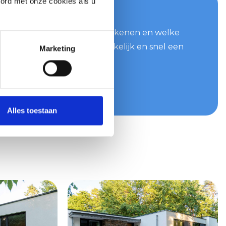
oord met onze cookies als u
 jouw offerte aan
at we voor jou kunnen betekenen en welke
bonden zijn? Vraag dan makkelijk en snel een
Marketing
t snel van ons!
gen
Alles toestaan