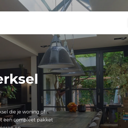
erksel
sel die je woning of
dt een compleet pakket
loeren en