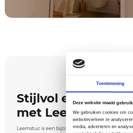
Toestemming
Stijlvol en natuurl
Deze website maakt gebruik
met Leemstuc
We gebruiken cookies om cont
websiteverkeer te analyseren
media, adverteren en analys
Leemstuc is een bijzonder materiaal dat zorgt 