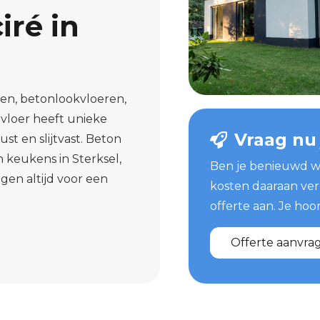
iré in
ren, betonlookvloeren,
 vloer heeft unieke
Vraag nu
st en slijtvast. Beton
n keukens in Sterksel,
Ben je benieuwd w
gen altijd voor een
kosten daaraan ver
offerte aan. Je hoor
Offerte aanvra