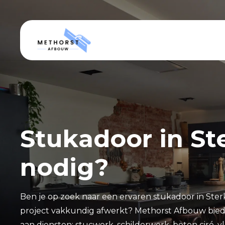
Stukadoor in St
nodig?
Ben je op zoek naar een ervaren stukadoor in Sterk
project vakkundig afwerkt? Methorst Afbouw bie
aan diensten: stucwerk, schilderwerk, beton ciré, v