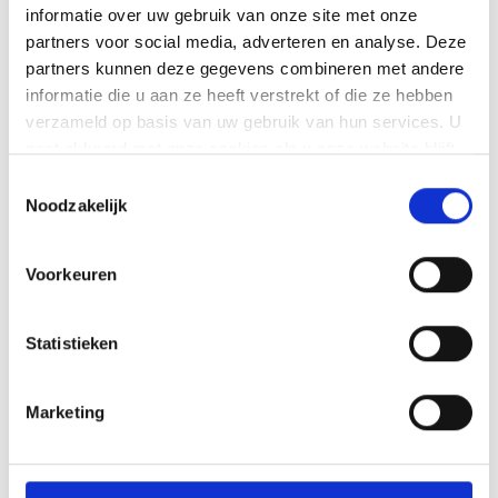
informatie over uw gebruik van onze site met onze
partners voor social media, adverteren en analyse. Deze
partners kunnen deze gegevens combineren met andere
informatie die u aan ze heeft verstrekt of die ze hebben
verzameld op basis van uw gebruik van hun services. U
gaat akkoord met onze cookies als u onze website blijft
gebruiken.
Toestemmingsselectie
Noodzakelijk
Voorkeuren
Statistieken
Vraag nu jouw
Marketing
offerte aan