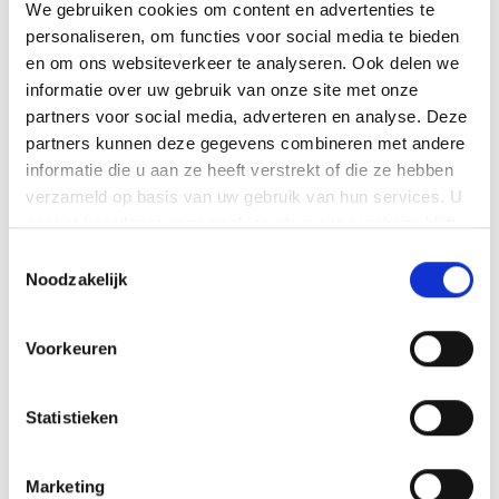
4
We gebruiken cookies om content en advertenties te
Eén aanspreekpunt, één
personaliseren, om functies voor social media te bieden
planning
en om ons websiteverkeer te analyseren. Ook delen we
Je schakelt één partij in voor het hele
informatie over uw gebruik van onze site met onze
partners voor social media, adverteren en analyse. Deze
afbouwtraject.
partners kunnen deze gegevens combineren met andere
informatie die u aan ze heeft verstrekt of die ze hebben
verzameld op basis van uw gebruik van hun services. U
gaat akkoord met onze cookies als u onze website blijft
Vraag direct een offerte
gebruiken.
Toestemmingsselectie
aan
Noodzakelijk
1
Gegevens woning
Voorkeuren
2
Persoonsgegevens
Statistieken
Marketing
Woning
*