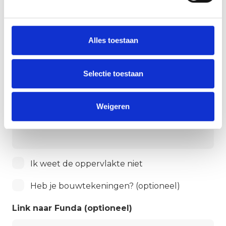
Alles toestaan
Werkzaamheden
*
Selectie toestaan
Oppervlakte in m2
*
Weigeren
Vul hier het aantal m2 oppervlakte in
Oppervlakte
Ik weet de oppervlakte niet
onbekend
Ik
Heb je bouwtekeningen? (optioneel)
heb
Link naar Funda (optioneel)
een