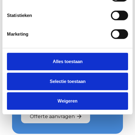
Statistieken
Marketing
Vraag nu jouw
offerte aan
Alles toestaan
Ben je benieuwd wat we voor jou
kunnen betekenen en welke kosten
Selectie toestaan
daaraan verbonden zijn? Vraag dan
makkelijk en snel een offerte aan. Je
Weigeren
hoort snel van ons!
Offerte aanvragen