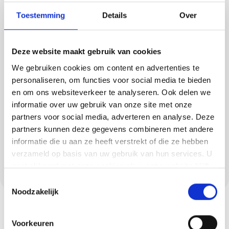
Vloeren en beton ciré
Toestemming
Details
Over
in Spoordonk
Deze website maakt gebruik van cookies
Naast stucwerk verzorgen wij ook
We gebruiken cookies om content en advertenties te
gietvloeren en beton ciré. Van PU gietvloeren
personaliseren, om functies voor social media te bieden
en betonlookvloeren tot robuuste
en om ons websiteverkeer te analyseren. Ook delen we
troffelvloeren: we realiseren een vloer die
informatie over uw gebruik van onze site met onze
past bij jouw wensen. Beton ciré is daarnaast
partners voor social media, adverteren en analyse. Deze
populair in badkamers en keukens vanwege
partners kunnen deze gegevens combineren met andere
informatie die u aan ze heeft verstrekt of die ze hebben
de moderne, waterdichte eigenschappen.
verzameld op basis van uw gebruik van hun services. U
Ons team brengt dit materiaal naadloos aan
gaat akkoord met onze cookies als u onze website blijft
voor een strak en duurzaam resultaat.
gebruiken.
Toestemmingsselectie
Noodzakelijk
Voorkeuren