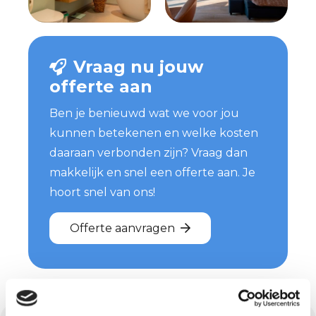
Vraag nu jouw
offerte aan
Ben je benieuwd wat we voor jou
kunnen betekenen en welke kosten
daaraan verbonden zijn? Vraag dan
makkelijk en snel een offerte aan. Je
hoort snel van ons!
Offerte aanvragen