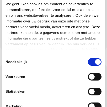
Een vloer of wand met beton ciré geeft je
We gebruiken cookies om content en advertenties te
interieur een moderne, luxe uitstraling. Dit
personaliseren, om functies voor social media te bieden
materiaal is naadloos, waterdicht en bestand
en om ons websiteverkeer te analyseren. Ook delen we
informatie over uw gebruik van onze site met onze
tegen intensief gebruik – ideaal voor
partners voor social media, adverteren en analyse. Deze
badkamers, keukens of entrees. In Oisterwijk
partners kunnen deze gegevens combineren met andere
verzorgen wij de complete toepassing van
informatie die u aan ze heeft verstrekt of die ze hebben
beton ciré, afgestemd op jouw stijl en ruimte.
verzameld op basis van uw gebruik van hun services. U
gaat akkoord met onze cookies als u onze website blijft
gebruiken.
Toestemmingsselectie
Noodzakelijk
Gevelisolatie die
Voorkeuren
loont
Statistieken
Goede gevelisolatie verhoogt het
wooncomfort en verlaagt de energiekosten.
Marketing