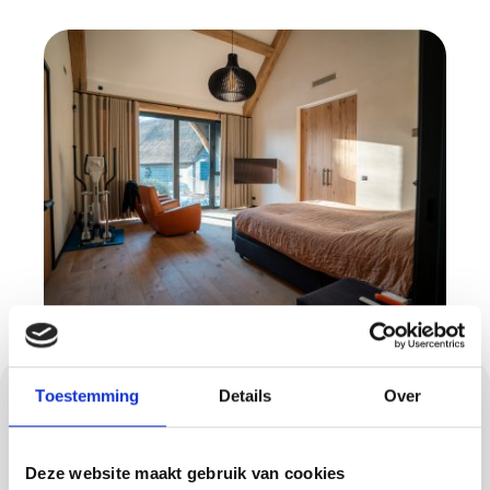
Beton ciré: strak en
Toestemming
Details
Over
onderhoudsvriendelijk
Deze website maakt gebruik van cookies