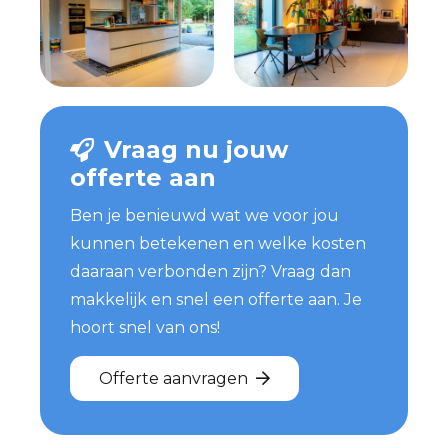
Vraag nu jouw
offerte aan
Ben je benieuwd wat we voor jou
kunnen betekenen en welke kosten
daaraan verbonden zijn? Vraag dan
makkelijk en snel een offerte aan. Je
hoort snel van ons!
Offerte aanvragen