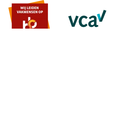
MENU
Home
Over ons
Contact
Offerte
DIENSTEN
Schilderwerk
Stucwerk