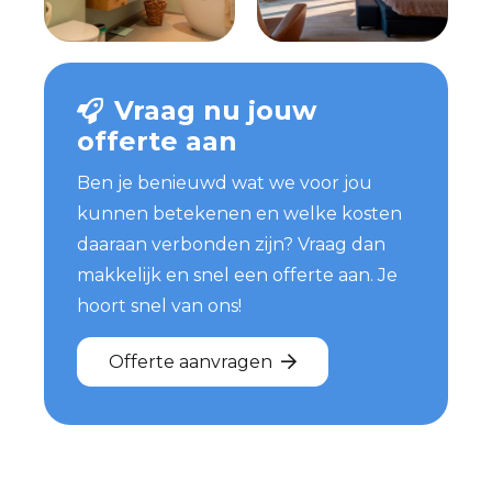
Vraag nu jouw
offerte aan
Ben je benieuwd wat we voor jou
kunnen betekenen en welke kosten
daaraan verbonden zijn? Vraag dan
makkelijk en snel een offerte aan. Je
hoort snel van ons!
Offerte aanvragen