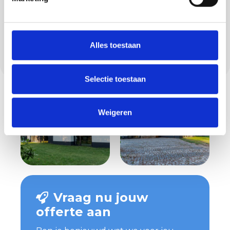
Wij voorzien woningen in Oisterwijk van
hoogwaardige isolatiesystemen die niet alleen
functioneel zijn, maar er ook mooi uitzien. Van
de isolatielaag tot de sierpleister: wij regelen
Alles toestaan
het volledige traject.
Selectie toestaan
Weigeren
Vraag nu jouw
offerte aan