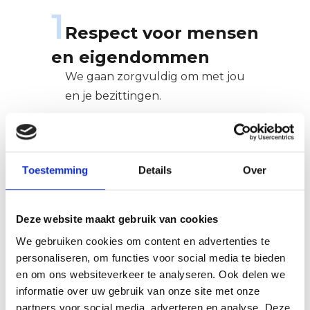
1
Respect voor mensen
en eigendommen
We gaan zorgvuldig om met jou
en je bezittingen.
2
Afspraak is afspraak
Toestemming
Details
Over
We komen op tijd, communiceren
helder en leveren wat we beloven.
Deze website maakt gebruik van cookies
We gebruiken cookies om content en advertenties te
personaliseren, om functies voor social media te bieden
en om ons websiteverkeer te analyseren. Ook delen we
3
informatie over uw gebruik van onze site met onze
Kempische
partners voor social media, adverteren en analyse. Deze