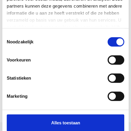
gemoedelijkheid
partners kunnen deze gegevens combineren met andere
informatie die u aan ze heeft verstrekt of die ze hebben
We werken nuchter, vriendelijk en
verzameld op basis van uw gebruik van hun services. U
met oog voor detail.
gaat akkoord met onze cookies als u onze website blijft
gebruiken.
Toestemmingsselectie
Noodzakelijk
4
Voorkeuren
Eén aanspreekpunt,
één planning
Statistieken
Je schakelt één partij in voor het
hele afbouwtraject.
Marketing
Alles toestaan