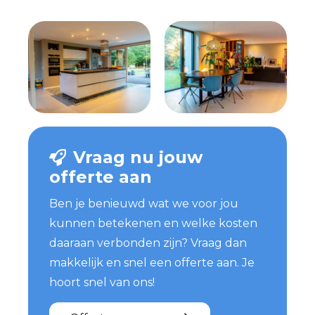
Vraag nu jouw
offerte aan
Ben je benieuwd wat we voor jou
kunnen betekenen en welke kosten
daaraan verbonden zijn? Vraag dan
makkelijk en snel een offerte aan. Je
hoort snel van ons!