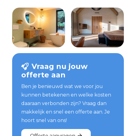
Vraag nu jouw
offerte aan
Ben je benieuwd wat we voor jou
kunnen betekenen en welke kosten
daaraan verbonden zijn? Vraag dan
makkelijk en snel een offerte aan. Je
hoort snel van ons!
Offerte aanvragen