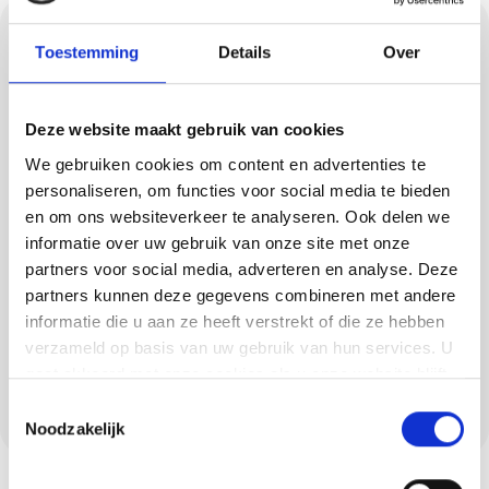
Gietvloeren in
Toestemming
Details
Over
Westelbeers
Deze website maakt gebruik van cookies
Op zoek naar een strakke, duurzame vloer?
We gebruiken cookies om content en advertenties te
Wij leveren diverse gietvloeren in
personaliseren, om functies voor social media te bieden
Westelbeers, zoals PU gietvloeren, betonlook
en om ons websiteverkeer te analyseren. Ook delen we
vloeren, troffelvloeren en lavasteen
informatie over uw gebruik van onze site met onze
gietvloeren. Elke vloer heeft unieke
partners voor social media, adverteren en analyse. Deze
eigenschappen: van elastisch en comfortabel
partners kunnen deze gegevens combineren met andere
tot extreem slijtvast. Methorst Afbouw
informatie die u aan ze heeft verstrekt of die ze hebben
verzameld op basis van uw gebruik van hun services. U
adviseert je over de beste keuze voor jouw
gaat akkoord met onze cookies als u onze website blijft
situatie en zorgt voor een professionele
gebruiken.
Toestemmingsselectie
plaatsing.
Noodzakelijk