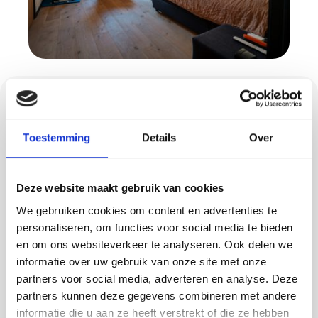
Gietvloeren met
uitstraling én functie
Toestemming
Details
Over
Op zoek naar een moderne vloer die tegen
een stootje kan? Onze gietvloeren zijn
Deze website maakt gebruik van cookies
populair in zowel woonhuizen als
We gebruiken cookies om content en advertenties te
bedrijfsruimtes.
personaliseren, om functies voor social media te bieden
en om ons websiteverkeer te analyseren. Ook delen we
We leveren diverse soorten:
informatie over uw gebruik van onze site met onze
partners voor social media, adverteren en analyse. Deze
PU gietvloeren: comfortabel en elastisch
partners kunnen deze gegevens combineren met andere
informatie die u aan ze heeft verstrekt of die ze hebben
Betonlook vloeren: strak en industrieel