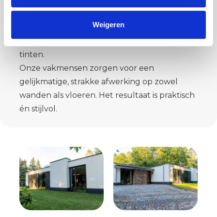
een moderne, naadloze uitstraling. Ideaal
voor natte ruimtes zoals de badkamer,
Weigeren
keuken of het toilet. Het materiaal is
waterdicht, slijtvast en verkrijgbaar in diverse
tinten.
Onze vakmensen zorgen voor een
gelijkmatige, strakke afwerking op zowel
wanden als vloeren. Het resultaat is praktisch
én stijlvol.