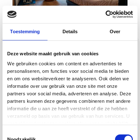
Toestemming
Details
Over
Gietvloeren in
Deze website maakt gebruik van cookies
Oostelbeers
We gebruiken cookies om content en advertenties te
personaliseren, om functies voor social media te bieden
Een gietvloer biedt de combinatie van
en om ons websiteverkeer te analyseren. Ook delen we
elegantie en kracht. Methorst Afbouw plaatst
informatie over uw gebruik van onze site met onze
verschillende soorten gietvloeren in
partners voor social media, adverteren en analyse. Deze
partners kunnen deze gegevens combineren met andere
Oostelbeers: van een slanke PU-vloer die
informatie die u aan ze heeft verstrekt of die ze hebben
warm en modern oogt, tot een robuuste
verzameld op basis van uw gebruik van hun services. U
troffelvloer die bestand is tegen intensief
gaat akkoord met onze cookies als u onze website blijft
gebruik. Betonlook en lavasteen zijn
gebruiken.
Toestemmingsselectie
populaire varianten die industriële charme
Noodzakelijk