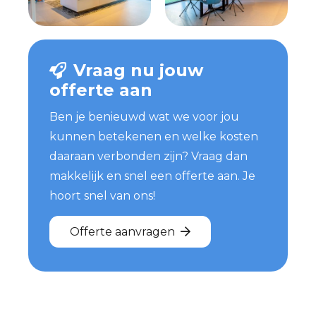
Vraag nu jouw
offerte aan
Ben je benieuwd wat we voor jou
kunnen betekenen en welke kosten
daaraan verbonden zijn? Vraag dan
makkelijk en snel een offerte aan. Je
hoort snel van ons!
Offerte aanvragen