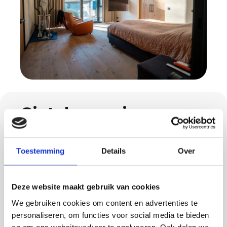
Gietvloeren in
Geldrop
Toestemming
Details
Over
Een gietvloer combineert comfort met
design. Methorst Afbouw plaatst in Geldrop
verschillende systemen, zoals een elastische
Deze website maakt gebruik van cookies
PU gietvloer, een stoere betonlook, een
We gebruiken cookies om content en advertenties te
lavasteen vloer of een slijtvaste troffelvloer
personaliseren, om functies voor social media te bieden