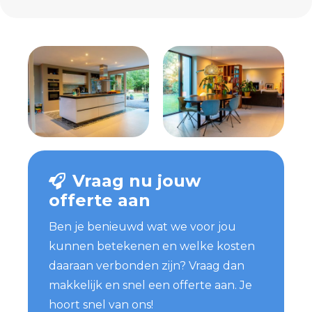
Vraag nu jouw
offerte aan
Ben je benieuwd wat we voor jou
kunnen betekenen en welke kosten
daaraan verbonden zijn? Vraag dan
makkelijk en snel een offerte aan. Je
hoort snel van ons!