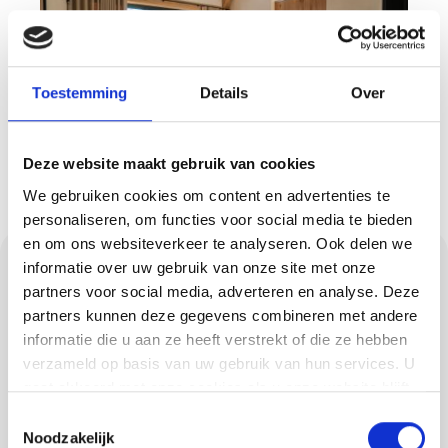
Toestemming
Details
Over
Deze website maakt gebruik van cookies
We gebruiken cookies om content en advertenties te
personaliseren, om functies voor social media te bieden
en om ons websiteverkeer te analyseren. Ook delen we
Gietvloeren in Budel
informatie over uw gebruik van onze site met onze
partners voor social media, adverteren en analyse. Deze
partners kunnen deze gegevens combineren met andere
Een gietvloer geeft elke ruimte in Budel een
informatie die u aan ze heeft verstrekt of die ze hebben
naadloos en tijdloos karakter. Methorst
verzameld op basis van uw gebruik van hun services. U
Afbouw levert en legt onder meer:
gaat akkoord met onze cookies als u onze website blijft
gebruiken.
Toestemmingsselectie
PU gietvloeren met een comfortabel
Noodzakelijk