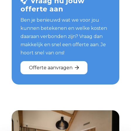
Vraag nu jouw
offerte aan
Ben je benieuwd wat we voor jou
kunnen betekenen en welke kosten
daaraan verbonden zijn? Vraag dan
makkelijk en snel een offerte aan. Je
hoort snel van ons!
Offerte aanvragen