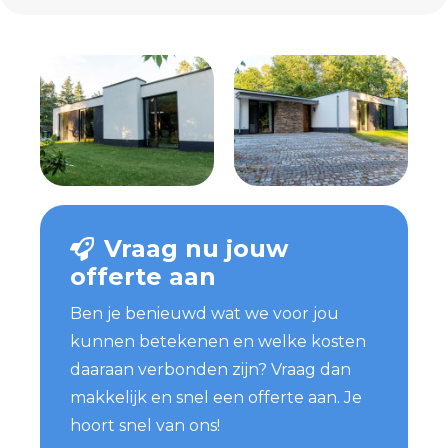
Vraag nu jouw
offerte aan
Ben je benieuwd wat we voor jou
kunnen betekenen en welke kosten
daaraan verbonden zijn? Vraag dan
makkelijk en snel een offerte aan. Je
hoort snel van ons!