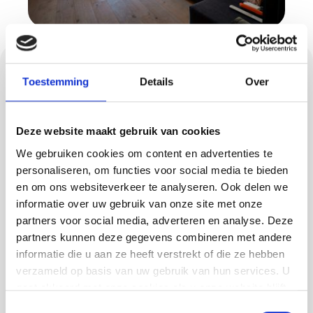
Gietvloeren in
Toestemming
Details
Over
Baarschot
Deze website maakt gebruik van cookies
Een gietvloer combineert strak design met
gebruiksgemak, en dat maakt het populair bij
We gebruiken cookies om content en advertenties te
personaliseren, om functies voor social media te bieden
bewoners en bedrijven in Baarschot.
en om ons websiteverkeer te analyseren. Ook delen we
Methorst Afbouw levert verschillende
informatie over uw gebruik van onze site met onze
soorten gietvloeren, afgestemd op jouw
partners voor social media, adverteren en analyse. Deze
ruimte en stijl:
partners kunnen deze gegevens combineren met andere
informatie die u aan ze heeft verstrekt of die ze hebben
PU gietvloeren voor een moderne en
verzameld op basis van uw gebruik van hun services. U
comfortabele uitstraling
gaat akkoord met onze cookies als u onze website blijft
gebruiken.
Betonlook vloeren met een robuuste en
Toestemmingsselectie