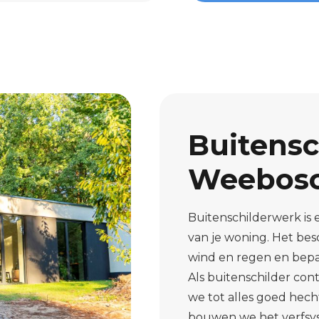
Buitensc
Weebos
Buitenschilderwerk is
van je woning. Het bes
wind en regen en bepaal
Als buitenschilder co
we tot alles goed hech
bouwen we het verfsyst