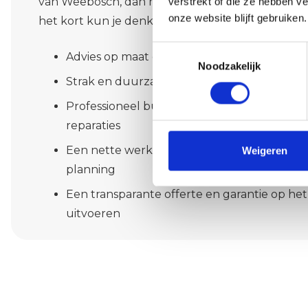
verstrekt of die ze hebben v
van Weebosch, dan mag je rekenen op meer dan al
onze website blijft gebruiken.
het kort kun je denken aan:
Toestemmingsselectie
Advies op maat over kleuren en materialen
Noodzakelijk
Strak en duurzaam schilderwerk binnen in 
Professioneel buitenschilderwerk met aand
reparaties
Een nette werkplek, heldere communicatie 
Weigeren
planning
Een transparante offerte en garantie op he
uitvoeren