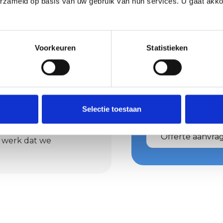
erzameld op basis van uw gebruik van hun services. U gaat akk
leen een lik verf. In
Voorkeuren
Statistieken
huis
Vraag nu
acht voor kleine
Ben je benieuwd w
kosten daaraan ver
en een duidelijke
Selectie toestaan
offerte aan. Je hoor
Offerte aanvra
t werk dat we