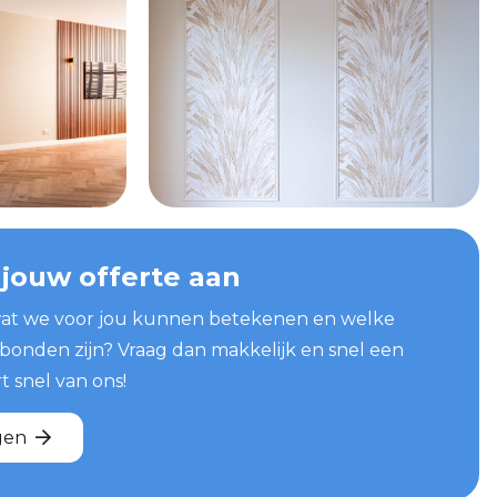
 jouw offerte aan
at we voor jou kunnen betekenen en welke
bonden zijn? Vraag dan makkelijk en snel een
t snel van ons!
gen