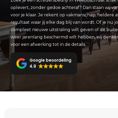
Zoek je een schildersbedrijf in Weebosch dat strak 
oplevert, zonder gedoe achteraf? Dan staan wij v
voor je klaar. Je rekent op vakmanschap, heldere 
resultaat waar jij elke dag blij van wordt. Of je 
compleet nieuwe uitstraling wilt geven of de buit
weer jarenlang beschermd wilt hebben, wij denke
voor een afwerking tot in de details.
Google beoordeling
4.9