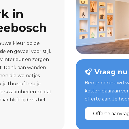
k in
eebosch
ieuwe kleur op de
 en gevoel voor stijl.
w interieur en zorgen
jft. Denk aan wanden
Vraag nu
nen die we netjes
Ben je benieuwd w
je thuis of heb je
kosten daaraan ver
 werkzaamheden zo dat
offerte aan. Je hoor
aar blijft tijdens het
Offerte aanvra