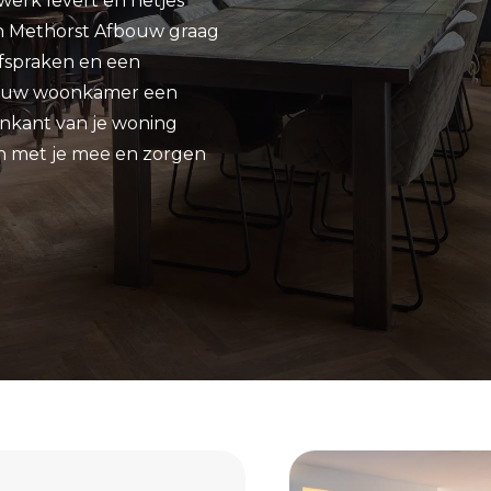
werk levert en netjes
an Methorst Afbouw graag
afspraken en een
nu jouw woonkamer een
enkant van je woning
n met je mee en zorgen