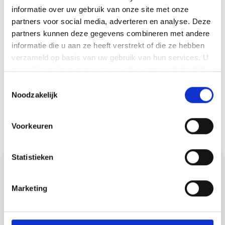
informatie over uw gebruik van onze site met onze
Ben je benieuwd wat we voor jou
partners voor social media, adverteren en analyse. Deze
kunnen betekenen en welke kosten
partners kunnen deze gegevens combineren met andere
daaraan verbonden zijn? Vraag dan
informatie die u aan ze heeft verstrekt of die ze hebben
makkelijk en snel een offerte aan. Je
verzameld op basis van uw gebruik van hun services. U
hoort snel van ons!
gaat akkoord met onze cookies als u onze website blijft
gebruiken.
Toestemmingsselectie
Offerte aanvragen
Noodzakelijk
Voorkeuren
Statistieken
Van eerste contact tot
laatste verfstreek
Marketing
Wij zijn Methorst Afbouw: een hecht team