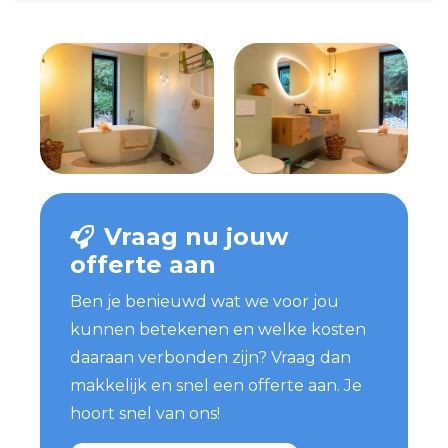
Vraag nu jouw
offerte aan
Ben je benieuwd wat we voor jou
kunnen betekenen en welke kosten
daaraan verbonden zijn? Vraag dan
makkelijk en snel een offerte aan. Je
hoort snel van ons!