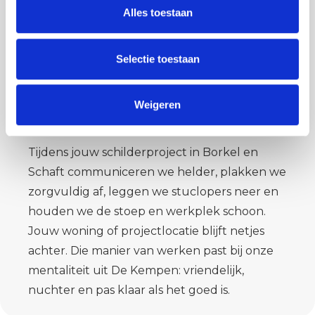
van ongeveer 15 vakmensen met passie voor
Alles toestaan
het stukadoorsvak, schilderwerk en alles wat
bij afbouw komt kijken. We houden van
Selectie toestaan
kwaliteit en mooi werk, maar ook van netjes
werken. Dat begint bij op tijd komen en
afspraken nakomen en eindigt pas als jij echt
Weigeren
tevreden bent.
Tijdens jouw schilderproject in Borkel en
Schaft communiceren we helder, plakken we
zorgvuldig af, leggen we stuclopers neer en
houden we de stoep en werkplek schoon.
Jouw woning of projectlocatie blijft netjes
achter. Die manier van werken past bij onze
mentaliteit uit De Kempen: vriendelijk,
nuchter en pas klaar als het goed is.