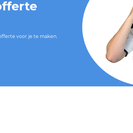
fferte
offerte voor je te maken.