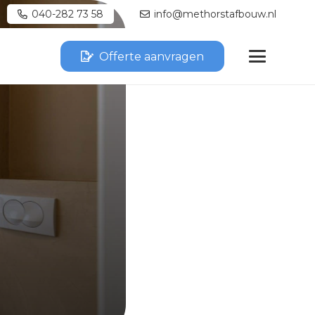
040-282 73 58
info@methorstafbouw.nl
Offerte aanvragen