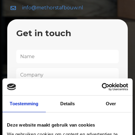
info@methorstafbouw.nl
Get in touch
Name
*
Company
Email
address
Toestemming
Details
Over
Phone
Deze website maakt gebruik van cookies
Message
We gebruiken cookies om content en advertenties te