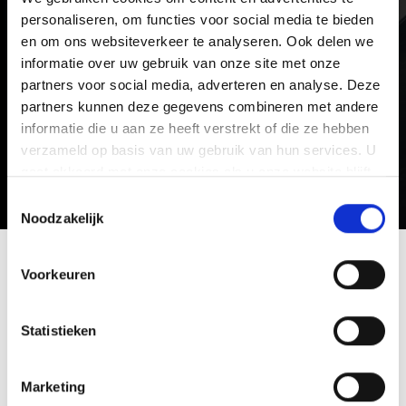
personaliseren, om functies voor social media te bieden
en om ons websiteverkeer te analyseren. Ook delen we
informatie over uw gebruik van onze site met onze
Consent
I agree with the privacy policy.
partners voor social media, adverteren en analyse. Deze
partners kunnen deze gegevens combineren met andere
informatie die u aan ze heeft verstrekt of die ze hebben
verzameld op basis van uw gebruik van hun services. U
gaat akkoord met onze cookies als u onze website blijft
gebruiken.
Toestemmingsselectie
Noodzakelijk
Voorkeuren
Statistieken
Marketing